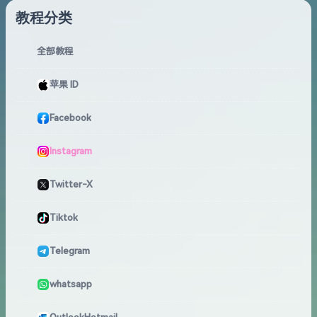
教程分类
全部教程
苹果 ID
Facebook
Instagram
Twitter-X
Tiktok
Telegram
whatsapp