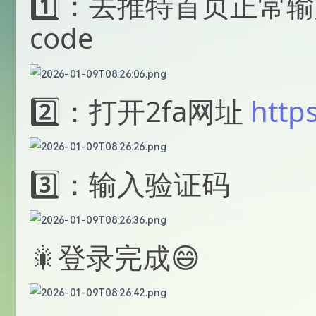
1️⃣：去推特首页正常
code
2️⃣：打开2fa网址
https
3️⃣：输入验证码
🎇登录完成😄